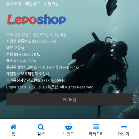
회사소개
개인정보
이용약관
주소
서울 강동구 성안로3길 81 (성내동)
사업자 등록번호
881-15-00946
대표
오정석
전화
02-313-5678
팩스
02-466-5284
통신판매업신고번호
제 2018-서울강동-0764호
개인정보 보호책임자
오정석
부가통신사업신고번호
881-15-00946
Copyright © 2001-2013 레포샵. All Rights Reserved.
PC 버전
홈
검색
브랜드
카테고리
더보기