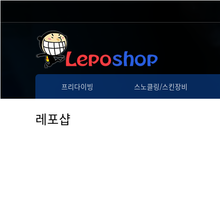
프리다이빙
스노클링/스킨장비
레포샵