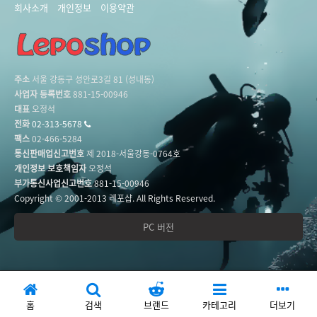
회사소개
개인정보
이용약관
주소
서울 강동구 성안로3길 81 (성내동)
사업자 등록번호
881-15-00946
대표
오정석
전화
02-313-5678
팩스
02-466-5284
통신판매업신고번호
제 2018-서울강동-0764호
개인정보 보호책임자
오정석
부가통신사업신고번호
881-15-00946
Copyright © 2001-2013 레포샵. All Rights Reserved.
PC 버전
홈
검색
브랜드
카테고리
더보기