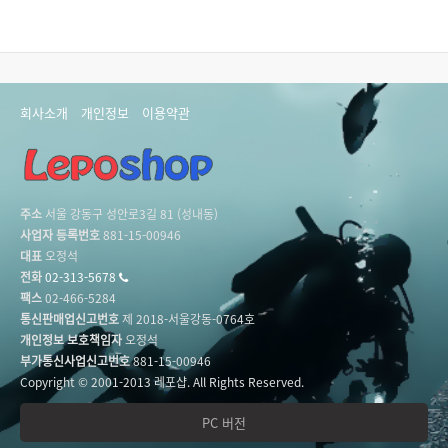
회사소개
개인정보
이용약관
주소
서울 강동구 성안로3길 81 (성내동)
사업자 등록번호
881-15-00946
대표
오정석
전화
02-313-5678
팩스
02-466-5284
통신판매업신고번호
제 2018-서울강동-0764호
개인정보 보호책임자
오정석
부가통신사업신고번호
881-15-00946
Copyright © 2001-2013 레포샵. All Rights Reserved.
PC 버전