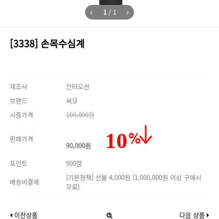
1
/
1
[3338] 손목수심계
제조사
인터오션
브랜드
써모
시중가격
100,000원
10
판매가격
90,000원
포인트
900점
[기본정책] 선불 4,000원 (1,000,000원 이상 구매시
배송비결제
무료)
이전상품
다음 상품