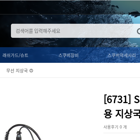
래쉬가드/슈트
스쿠버장비
스쿠버악세사리
무선 지상국
[6731] 
용 지상국
사용후기 0 개