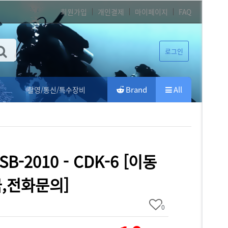
회원가입
개인결제
마이페이지
FAQ
로그인
Brand
All
촬영/통신/특수장비
SSB-2010 - CDK-6 [이동
,전화문의]
0