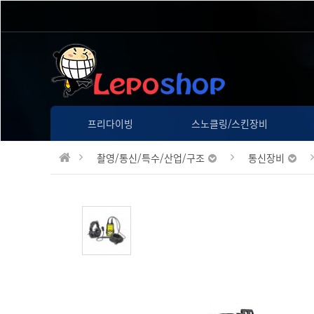
프리다이빙
스노클링/스킨장비
촬영/통신/특수/산업/구조
통신장비