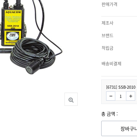
판매가격
제조사
브랜드
적립금
배송비결제
[6731] SSB-20
총 금액 :
장바구