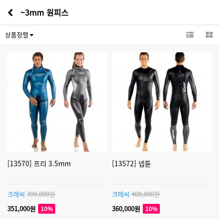
~3mm 원피스
상품정렬
[13570] 프리 3.5mm
[13572] 넵튠
크레씨
390,000원
크레씨
400,000원
351,000원
360,000원
10%
10%