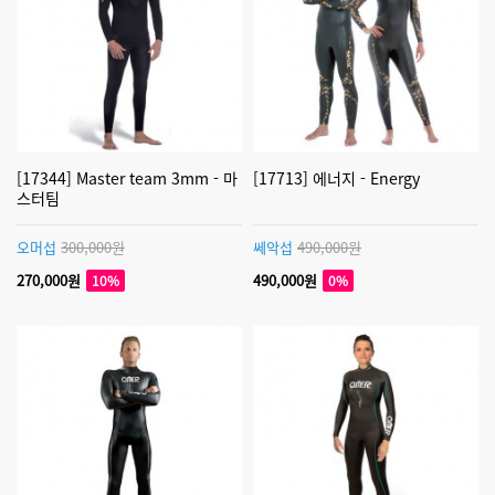
[17344] Master team 3mm - 마
[17713] 에너지 - Energy
스터팀
오머섭
300,000원
쎄악섭
490,000원
270,000원
490,000원
10%
0%