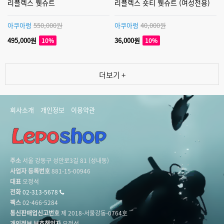
리플렉스 웻슈트
리플렉스 숏티 웻슈트 (여성전용)
아쿠아렁
550,000원
아쿠아렁
40,000원
495,000원
36,000원
10%
10%
더보기 +
회사소개
개인정보
이용약관
주소
서울 강동구 성안로3길 81 (성내동)
사업자 등록번호
881-15-00946
대표
오정석
전화
02-313-5678
팩스
02-466-5284
통신판매업신고번호
제 2018-서울강동-0764호
개인정보 보호책임자
오정석