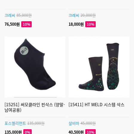
크레씨
85,000원
크레씨
20,000원
76,500원
18,000원
10%
10%
[15251] 써모클라인 핀삭스 (양말-
[15411] HT WELD 시스템 삭스
남여공용)
포스엘리먼트
135,000원
살비마
45,000원
135,000원
40,500원
0%
10%