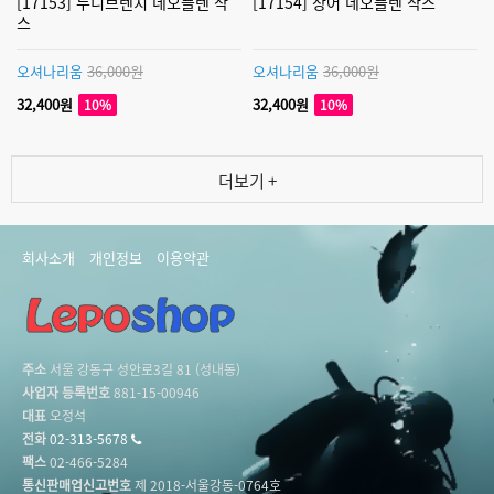
[17153] 누디브렌치 네오플렌 삭
[17154] 상어 네오플렌 삭스
스
오셔나리움
36,000원
오셔나리움
36,000원
32,400원
32,400원
10%
10%
더보기 +
회사소개
개인정보
이용약관
주소
서울 강동구 성안로3길 81 (성내동)
사업자 등록번호
881-15-00946
대표
오정석
전화
02-313-5678
팩스
02-466-5284
통신판매업신고번호
제 2018-서울강동-0764호