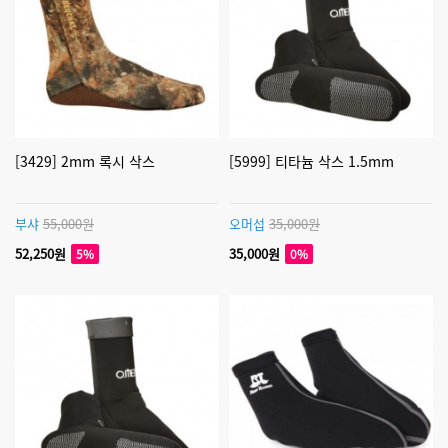
[3429] 2mm 록시 삭스
[5999] 티타늄 삭스 1.5mm
부샤
55,000원
오머섭
35,000원
52,250원
35,000원
5%
0%