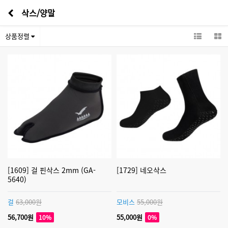
삭스/양말
상품정렬
[1609] 걸 핀삭스 2mm (GA-
[1729] 네오삭스
5640)
걸
63,000원
모비스
55,000원
56,700원
55,000원
10%
0%