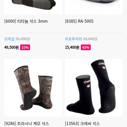
[6000] 티타늄 삭스 3mm
[8385] RA-5005
오머섭
55,000원
리프투어러
28,000원
49,500원
15,400원
10%
45%
[9286] 트라시나 캐모 삭스
[13563] 크레씨 삭스