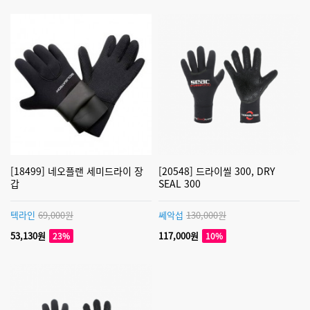
[18499] 네오플랜 세미드라이 장
[20548] 드라이씰 300, DRY
갑
SEAL 300
텍라인
69,000원
쎄악섭
130,000원
53,130원
117,000원
23%
10%