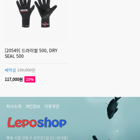
[20549] 드라이씰 500, DRY
SEAL 500
쎄악섭
130,000원
117,000원
10%
회사소개
개인정보
이용약관
주소
서울 강동구 성안로3길 81 (성내동)