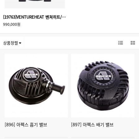
[19763]VENTUREHEAT 벤쳐히트/벤처히트 다이빙 발열조끼 신형
990,000원
상품정렬
[896] 아펙스 흡기 밸브
[897] 아펙스 배기 밸브