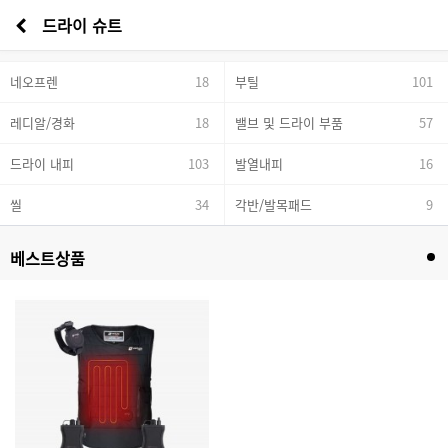
드라이 슈트
네오프렌
18
부틸
101
레디알/경화
18
밸브 및 드라이 부품
57
드라이 내피
103
발열내피
16
씰
34
각반/발목패드
9
베스트상품