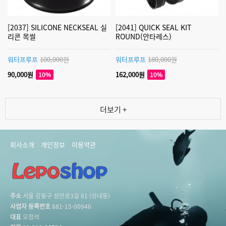
[2037] SILICONE NECKSEAL 실
[2041] QUICK SEAL KIT
리콘 목씰
ROUND(안타레스)
워터프루프
100,000원
워터프루프
180,000원
90,000원
162,000원
10%
10%
더보기 +
회사소개
개인정보
이용약관
주소
서울 강동구 성안로3길 81 (성내동)
사업자 등록번호
881-15-00946
대표
오정석