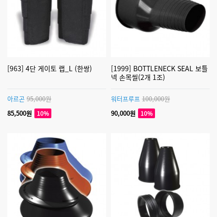
[963] 4단 게이토 랩_L (한쌍)
[1999] BOTTLENECK SEAL 보틀
넥 손목씰(2개 1조)
아르곤
95,000원
워터프루프
100,000원
85,500원
90,000원
10%
10%