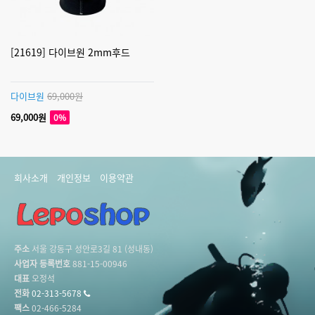
[21619] 다이브원 2mm후드
다이브원
69,000원
69,000원
0%
회사소개
개인정보
이용약관
주소
서울 강동구 성안로3길 81 (성내동)
사업자 등록번호
881-15-00946
대표
오정석
전화
02-313-5678
팩스
02-466-5284