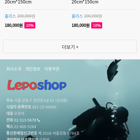
20cm*150cm
20cm*150cm
홀리스
200,000원
홀리스
200,000원
180,000원
180,000원
10%
10%
더보기 +
회사소개
개인정보
이용약관
주소
서울 강동구 성안로3길 81 (성내동)
사업자 등록번호
881-15-00946
대표
오정석
전화
02-313-5678
팩스
02-466-5284
통신판매업신고번호
제 2018-서울강동-0764호
개인정보 보호책임자
오정석