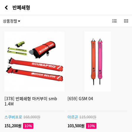
반폐쇄형
상품정렬
[378] 반폐쇄형 마커부이 smb
[659] GSM 04
1.4M
스쿠버프로
168,000원
아르곤
115,000원
151,200원
103,500원
10%
10%