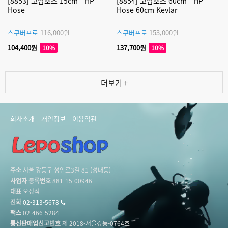
[8853] 고압호스 15cm - HP
[8854] 고압호스 60cm - HP
Hose
Hose 60cm Kevlar
스쿠버프로
116,000원
스쿠버프로
153,000원
104,400원
137,700원
10%
10%
더보기 +
회사소개
개인정보
이용약관
주소
서울 강동구 성안로3길 81 (성내동)
사업자 등록번호
881-15-00946
대표
오정석
전화
02-313-5678
팩스
02-466-5284
통신판매업신고번호
제 2018-서울강동-0764호