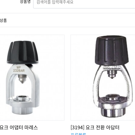
상품명
상품
 딘 요크 어댑터 마레스
[3194] 요크 전환 아답터
프로블루