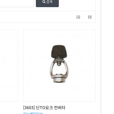
검색
[3603] 딘TO요크 컨버터
이노베이티브