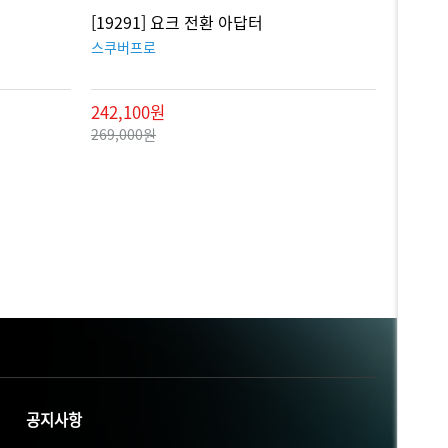
[19291] 요크 전환 아답터
스쿠버프로
242,100원
269,000원
공지사항