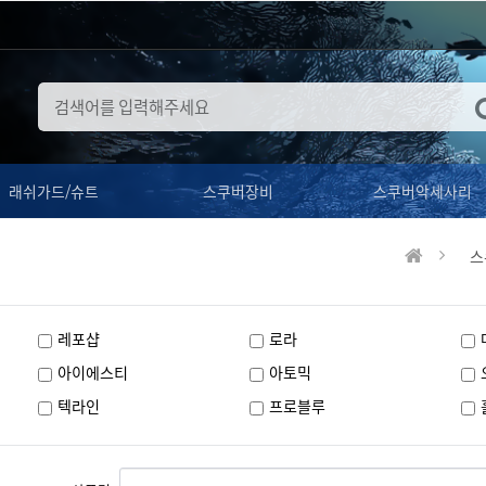
래쉬가드/슈트
스쿠버장비
스쿠버악세사리
스
레포샵
로라
아이에스티
아토믹
텍라인
프로블루