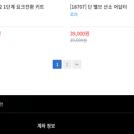
 R2 1단계 요크전환 키트
[18707] 딘 밸브 산소 어답터
로라
원
39,000원
39,000원
2
1
전
계좌 정보