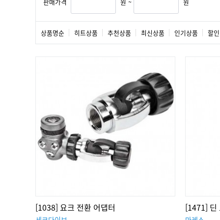
판매가격
원 ~
원
상품명순
히트상품
추천상품
최신상품
인기상품
할인
[1038] 요크 전환 어댑터
[1471]
세코다이브
마레스