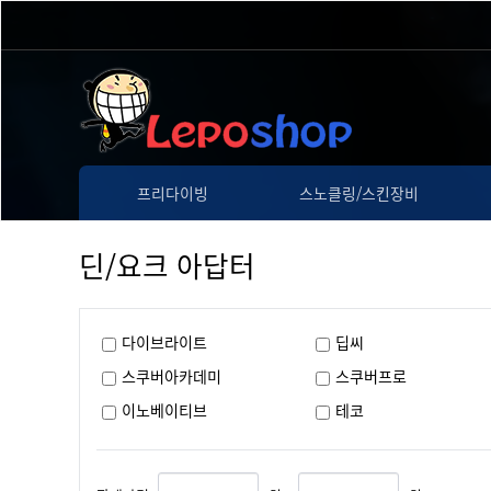
프리다이빙
스노클링/스킨장비
딘/요크 아답터
다이브라이트
딥씨
스쿠버아카데미
스쿠버프로
이노베이티브
테코