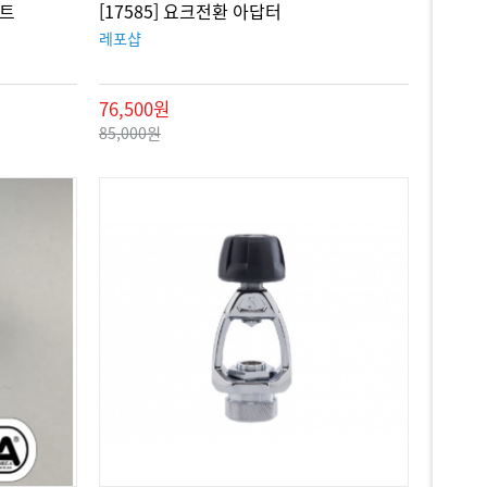
이트
[17585] 요크전환 아답터
레포샵
76,500원
85,000원