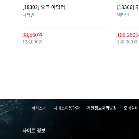
[18302] 요크 아답터
[18366]
텍라인
텍라인
98,560원
106,260
128,000원
138,000원
맨끝
회사소개
서비스이용약관
개인정보처리방침
모바일버
사이트 정보