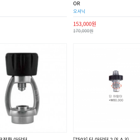
OR
오셔닉
153,000원
170,000원
 요크전환 아답터
[7503] 딘 아답터 2 (S.A.3)