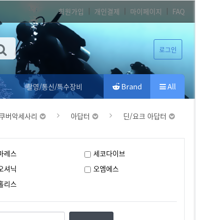
회원가입
개인결제
마이페이지
FAQ
로그인
Brand
All
촬영/통신/특수장비
쿠버악세사리
아답터
딘/요크 아답터
마레스
세코다이브
오셔닉
오엠에스
홀리스