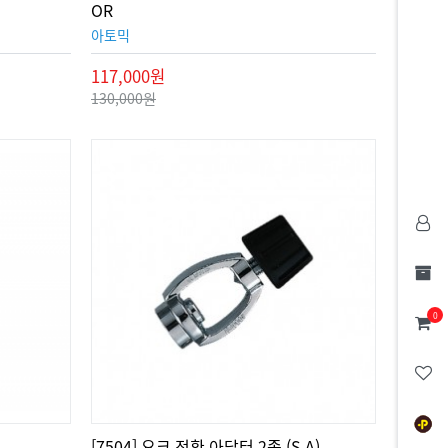
OR
아토믹
117,000원
130,000원
0
[7504] 요크 전환 아답터 2종 (S.A)