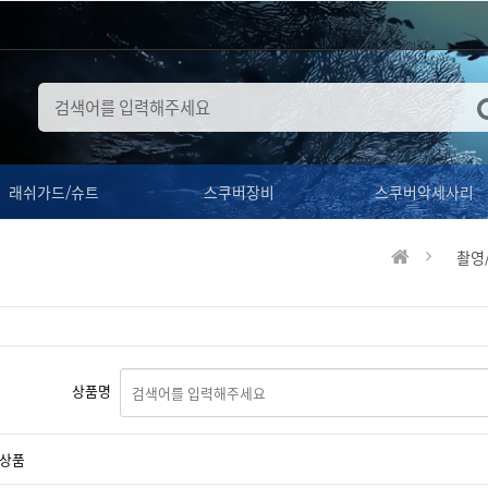
래쉬가드/슈트
스쿠버장비
스쿠버악세사리
촬영
상품명
상품