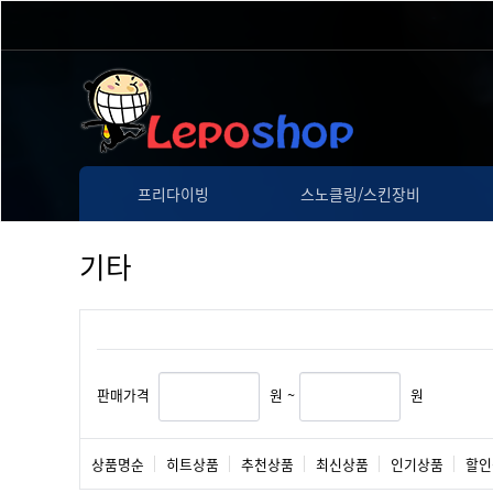
프리다이빙
스노클링/스킨장비
기타
판매가격
원 ~
원
상품명순
히트상품
추천상품
최신상품
인기상품
할인