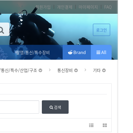
회원가입
개인결제
마이페이지
FAQ
로그인
Brand
All
촬영/통신/특수장비
/통신/특수/산업/구조
통신장비
기타
검색