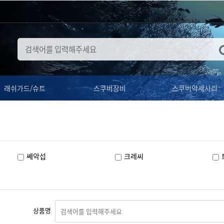
래쉬가드/슈트
스쿠버장비
스쿠버악세사리
쎄악섭
크레씨
상품명