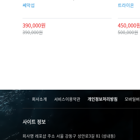
쎄악섭
트라이온
390,000원
450,000
390,000원
500,000원
맨끝
회사소개
서비스이용약관
개인정보처리방침
모바일버
사이트 정보
회사명 레포샵
주소 서울 강동구 성안로3길 81 (성내동)