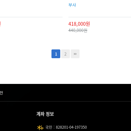
부샤
원
418,000원
440,000원
2
1
전
계좌 정보
국민 : 828201-04-197350