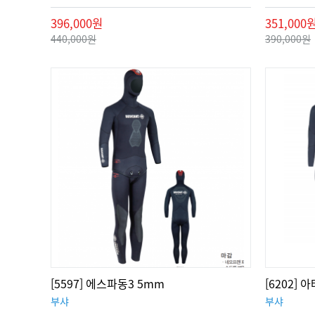
396,000원
351,000
440,000원
390,000원
[5597] 에스파동3 5mm
[6202] 
부샤
부샤