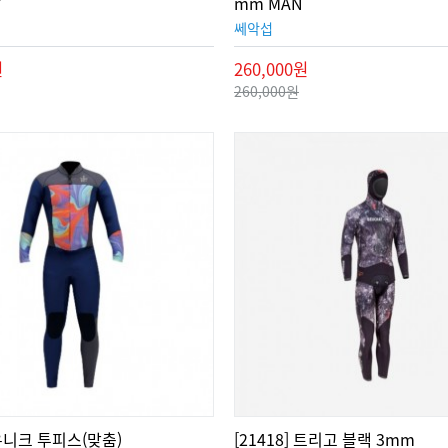
Y
mm MAN
쎄악섭
원
260,000원
260,000원
] 유니크 투피스(맞춤)
[21418] 트리고 블랙 3mm