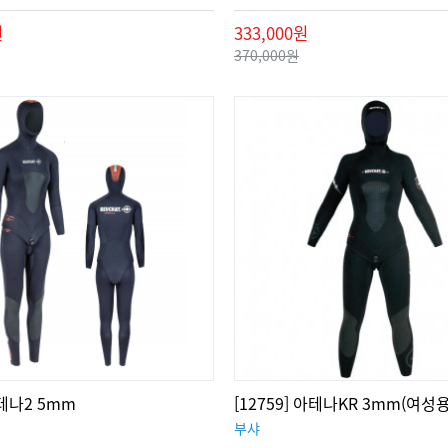
원
333,000원
370,000원
아테나2 5mm
[12759] 아테나KR 3mm(여성용
부샤