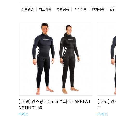
상품명순
히트상품
추천상품
최신상품
인기상품
할인
[1358] 인스팅트 5mm 투피스 - APNEA I
[1361] 
NSTINCT 50
T
마레스
마레스