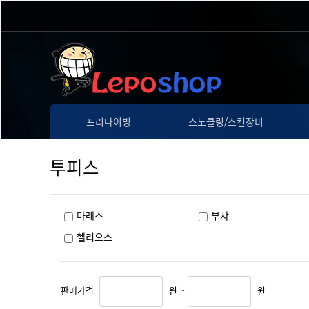
프리다이빙
스노클링/스킨장비
투피스
마레스
부샤
헬리오스
판매가격
원 ~
원