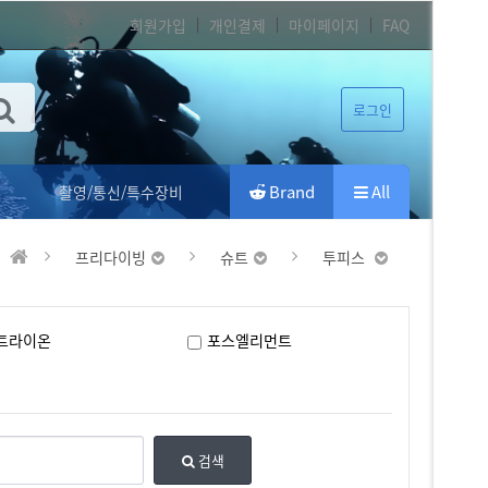
회원가입
개인결제
마이페이지
FAQ
로그인
Brand
All
촬영/통신/특수장비
프리다이빙
슈트
투피스
트라이온
포스엘리먼트
검색