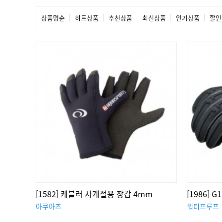
상품명순
히트상품
추천상품
최신상품
인기상품
할인
[1582] 케블러 사계절용 장갑 4mm
[1986] G
아쿠아즈
워터프루프