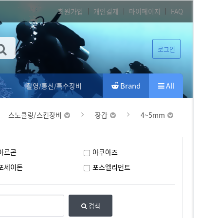
회원가입
개인결제
마이페이지
FAQ
로그인
Brand
All
촬영/통신/특수장비
스노클링/스킨장비
장갑
4~5mm
아르곤
아쿠아즈
포세이돈
포스엘리먼트
검색