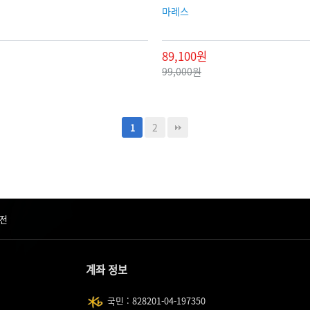
마레스
89,100원
99,000원
2
1
전
계좌 정보
국민 : 828201-04-197350