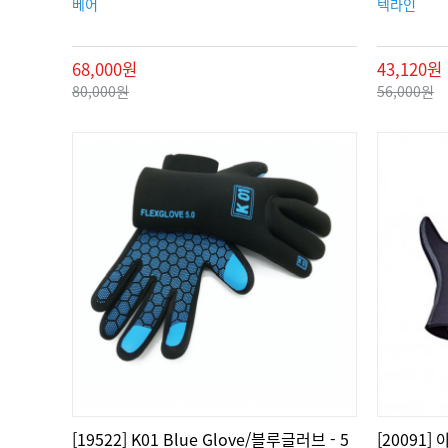
베어
텍라인
68,000원
43,120원
80,000원
56,000원
[19522] K01 Blue Glove/블루글러브 - 5
[20091]