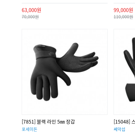
63,000원
99,000원
70,000원
110,000원
[7851] 블랙 라인 5㎜ 장갑
[15048
포세이돈
쎄악섭