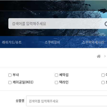
래쉬가드/슈트
스쿠버장비
스쿠버악세사리
부샤
쎄악섭
케이공일(K01)
텍라인
상품명