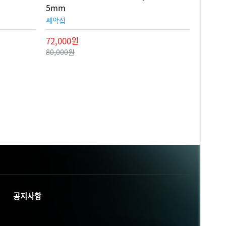
5mm
쎄악섭
72,000원
80,000원
공지사항