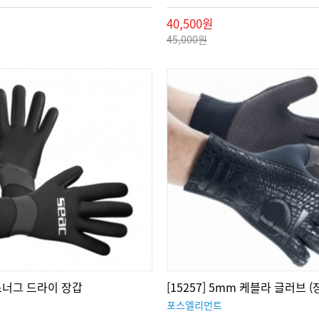
40,500원
45,000원
] 스너그 드라이 장갑
[15257] 5mm 케블라 글러브 (
포스엘리먼트