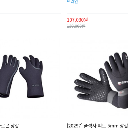
텍라인
107,030원
139,000원
 아르곤 장갑
[20297] 플렉사 피트 5mm 장