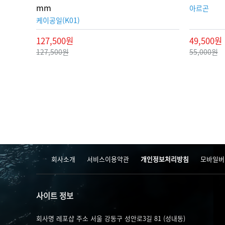
mm
아르곤
케이공일(K01)
127,500원
49,500원
127,500원
55,000원
맨끝
회사소개
서비스이용약관
개인정보처리방침
모바일버
사이트 정보
회사명 레포샵
주소 서울 강동구 성안로3길 81 (성내동)