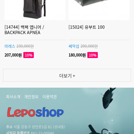
[14744] 백팩 앱니어 /
[15024] 유부트 100
BACKPACK APNEA
마레스
230,000원
쎄악섭
200,000원
207,000원
180,000원
10%
10%
더보기 +
회사소개
개인정보
이용약관
주소
서울 강동구 성안로3길 81 (성내동)
사업자 등록번호
881-15-00946