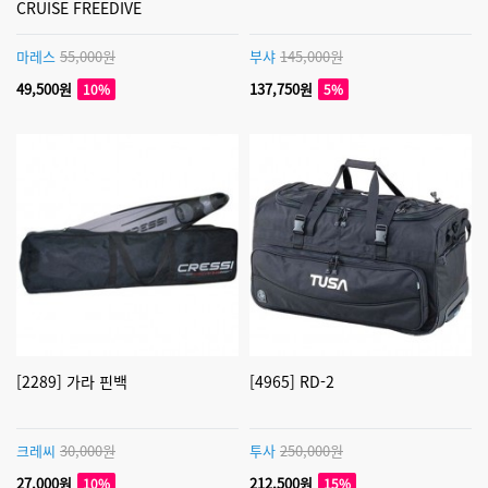
CRUISE FREEDIVE
마레스
55,000원
부샤
145,000원
49,500원
137,750원
10%
5%
[2289] 가라 핀백
[4965] RD-2
크레씨
30,000원
투사
250,000원
27,000원
212,500원
10%
15%