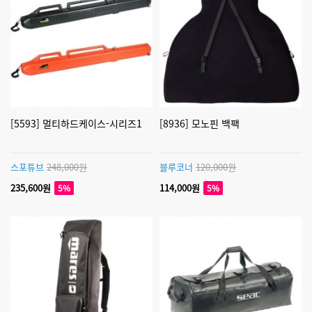
[5593] 멀티하드케이스-시리즈1
[8936] 모노핀 백팩
스포튜브
248,000원
블루코너
120,000원
235,600원
114,000원
5%
5%