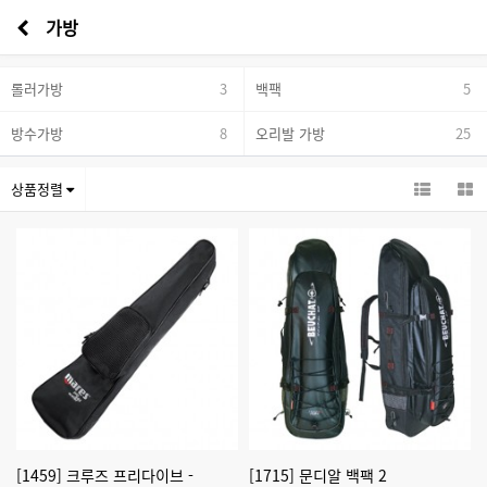
가방
롤러가방
3
백팩
5
방수가방
8
오리발 가방
25
상품정렬
[1459] 크루즈 프리다이브 -
[1715] 문디알 백팩 2