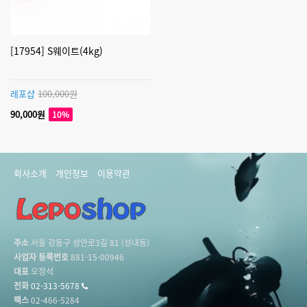
[17954] S웨이트(4kg)
레포샵
100,000원
90,000원
10%
회사소개
개인정보
이용약관
주소
서울 강동구 성안로3길 81 (성내동)
사업자 등록번호
881-15-00946
대표
오정석
전화
02-313-5678
팩스
02-466-5284