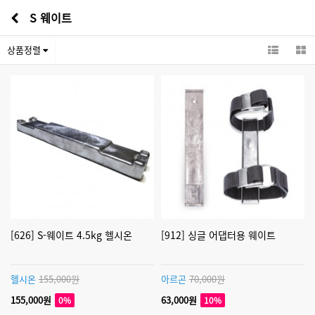
S 웨이트
상품정렬
[626] S-웨이트 4.5kg 헬시온
[912] 싱글 어댑터용 웨이트
헬시온
155,000원
아르곤
70,000원
155,000원
63,000원
0%
10%