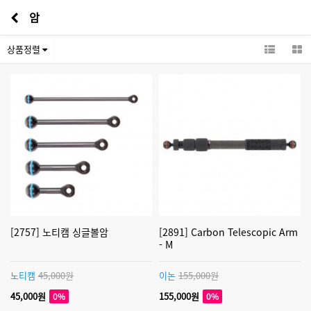
암
상품정렬
[2757] 노티캠 싱글볼암
[2891] Carbon Telescopic Arm
- M
노티캠
45,000원
이논
155,000원
45,000원
155,000원
0%
0%