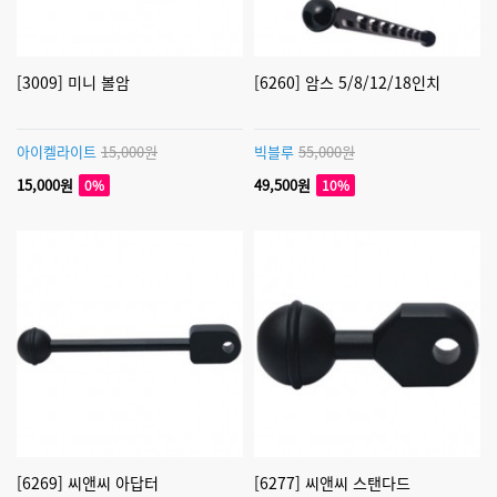
[3009] 미니 볼암
[6260] 암스 5/8/12/18인치
아이켈라이트
15,000원
빅블루
55,000원
15,000원
49,500원
0%
10%
[6269] 씨앤씨 아답터
[6277] 씨앤씨 스탠다드