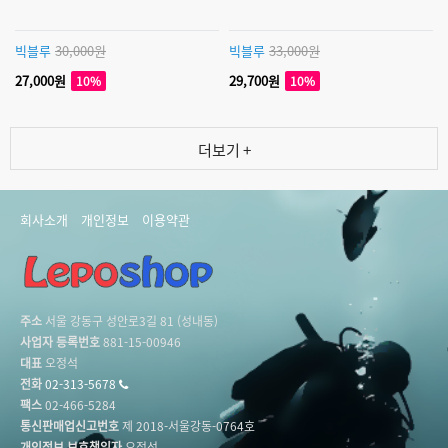
빅블루
30,000원
빅블루
33,000원
27,000원
29,700원
10%
10%
더보기 +
회사소개
개인정보
이용약관
주소
서울 강동구 성안로3길 81 (성내동)
사업자 등록번호
881-15-00946
대표
오정석
전화
02-313-5678
팩스
02-466-5284
통신판매업신고번호
제 2018-서울강동-0764호
개인정보 보호책임자
오정석