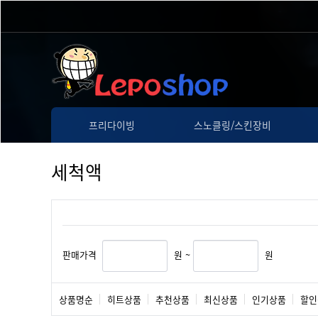
프리다이빙
스노클링/스킨장비
세척액
판매가격
원 ~
원
상품명순
히트상품
추천상품
최신상품
인기상품
할인