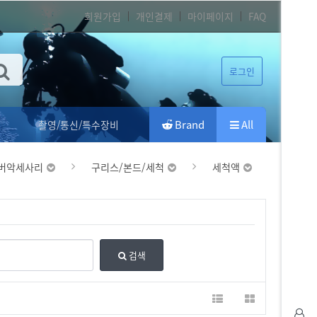
회원가입
개인결제
마이페이지
FAQ
로그인
Brand
All
촬영/통신/특수장비
버악세사리
구리스/본드/세척
세척액
검색