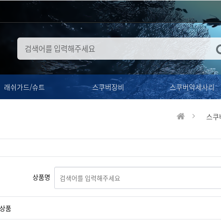
래쉬가드/슈트
스쿠버장비
스쿠버악세사리
스쿠
상품명
상품