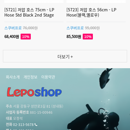
[5721] 저압 호스 75cm - LP
[5723] 저압 호스 56cm - LP
Hose Std Black 2nd Stage
Hose(블랙,옐로우)
스쿠버프로
76,000원
스쿠버프로
95,000원
68,400원
85,500원
10%
10%
더보기 +
회사소개
개인정보
이용약관
주소
서울 강동구 성안로3길 81 (성내동)
사업자 등록번호
881-15-00946
대표
오정석
전화
02-313-5678