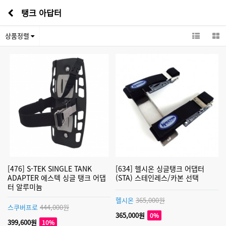
탱크 아답터
상품정렬
[476] S-TEK SINGLE TANK
[634] 헬시온 싱글탱크 어댑터
ADAPTER 에스텍 싱글 탱크 어댑
(STA) 스테인레스/카본 선택
터 알루미늄
헬시온
365,000원
스쿠버프로
444,000원
365,000원
0%
399,600원
10%