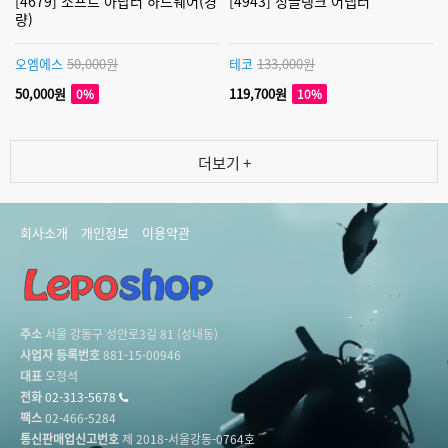
[4679] 소프트 아답터 하드웨어(경
[4943] 싱글탱크 어댑터
량)
오엠에스
50,000원
테코
133,000원
50,000원
119,700원
0%
10%
더보기 +
회사소개
개인정보
이용약관
주소
서울 강동구 성안로3길 81 (성내동)
사업자 등록번호
881-15-00946
대표
오정석
전화
02-313-5678
팩스
02-466-5284
통신판매업신고번호
제 2018-서울강동-0764호