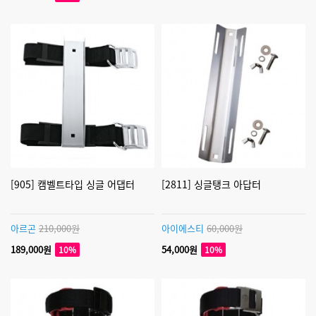
[905] 캠벨트타입 싱글 어댑터
[2811] 싱글탱크 아답터
아르곤
210,000원
아이에스티
60,000원
189,000원
54,000원
10%
10%