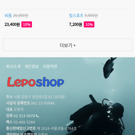
비즘
26,000원
킹스포츠
8,000원
23,400원
7,200원
10%
10%
더보기 +
회사소개
개인정보
이용약관
주소
서울 강동구 성안로3길 81 (성내동)
사업자 등록번호
881-15-00946
대표
오정석
전화
02-313-5678
팩스
02-466-5284
통신판매업신고번호
제 2018-서울강동-0764호
개인정보 보호책임자
오정석