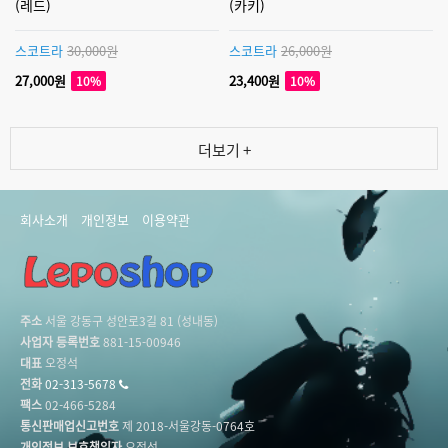
(레드)
(카키)
스코트라
30,000원
스코트라
26,000원
27,000원
23,400원
10%
10%
더보기 +
회사소개
개인정보
이용약관
주소
서울 강동구 성안로3길 81 (성내동)
사업자 등록번호
881-15-00946
대표
오정석
전화
02-313-5678
팩스
02-466-5284
통신판매업신고번호
제 2018-서울강동-0764호
개인정보 보호책임자
오정석