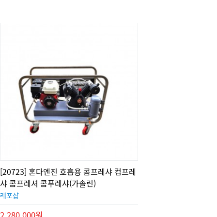
[20723] 혼다엔진 호흡용 콤프레샤 컴프레
샤 콤프레셔 콤푸레샤(가솔린)
레포샵
2,280,000원