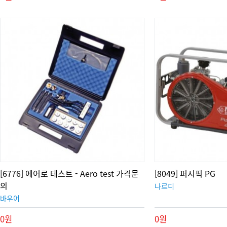
[6776] 에어로 테스트 - Aero test 가격문
[8049] 퍼시픽 PG
의
나르디
바우어
0원
0원