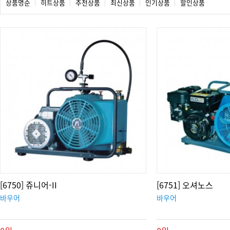
상품명순
히트상품
추천상품
최신상품
인기상품
할인상품
[6750] 쥬니어-II
[6751] 오셔노스
바우어
바우어