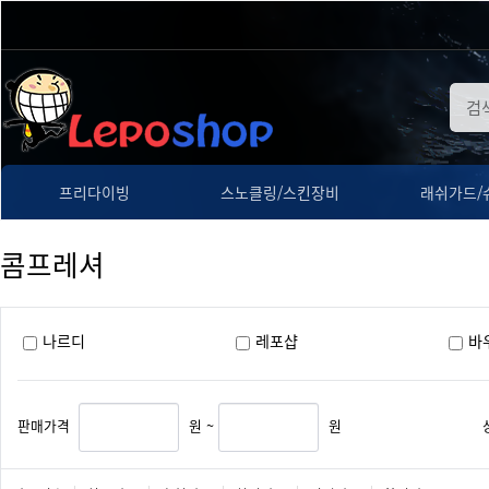
프리다이빙
스노클링/스킨장비
래쉬가드/
콤프레셔
나르디
레포샵
바
판매가격
원 ~
원