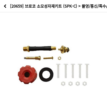
[20659] 브로코 소모성자재키트 (SPK-C) > 촬영/통신/특