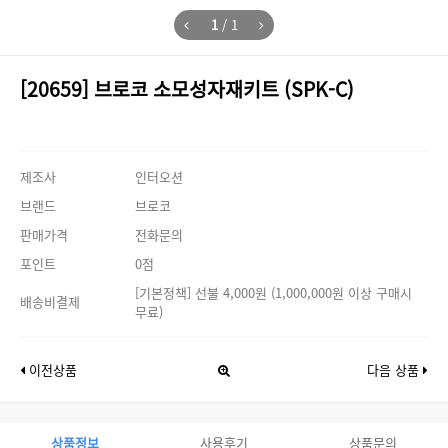
1
/
1
[20659] 브로코 소모성자재키트 (SPK-C)
제조사
인터오션
브랜드
브로코
판매가격
전화문의
포인트
0점
[기본정책] 선불 4,000원 (1,000,000원 이상 구매시
배송비결제
무료)
이전상품
다음 상품
상품정보
사용후기
상품문의