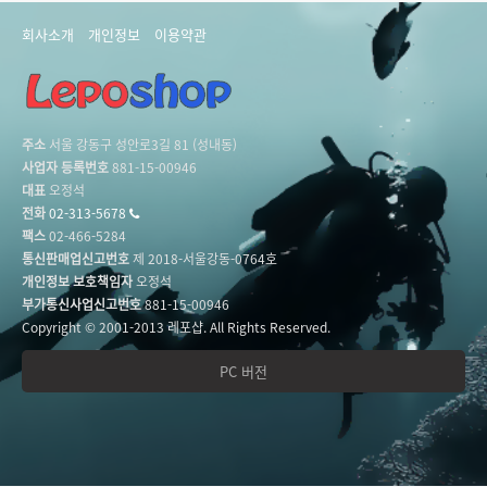
회사소개
개인정보
이용약관
주소
서울 강동구 성안로3길 81 (성내동)
사업자 등록번호
881-15-00946
대표
오정석
전화
02-313-5678
팩스
02-466-5284
통신판매업신고번호
제 2018-서울강동-0764호
개인정보 보호책임자
오정석
부가통신사업신고번호
881-15-00946
Copyright © 2001-2013 레포샵. All Rights Reserved.
PC 버전