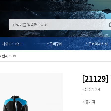
래쉬가드/슈트
스쿠버장비
스쿠버악세사리
m 원피스
[21129
사용후기 0 개
시중가격