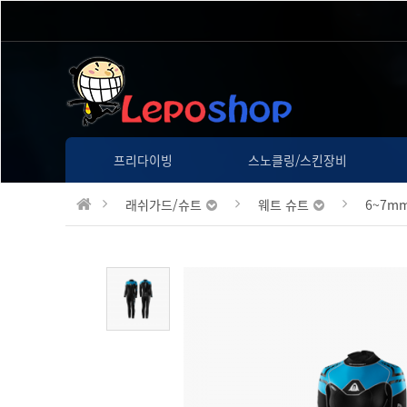
프리다이빙
스노클링/스킨장비
래쉬가드/슈트
웨트 슈트
6~7m