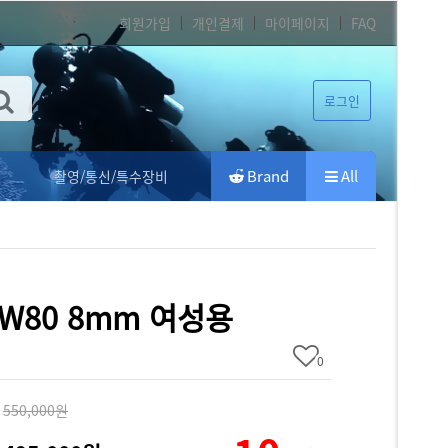
회원가입
개인결제
마이페이지
FAQ
로그인
Brand
All
촬영/통신/특수장비
] W80 8mm 여성용
0
550,000원