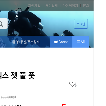
회원가입
개인결제
마이페이지
FAQ
로그인
Brand
All
촬영/통신/특수장비
 엑스 젯 풀 풋
0
100,000원