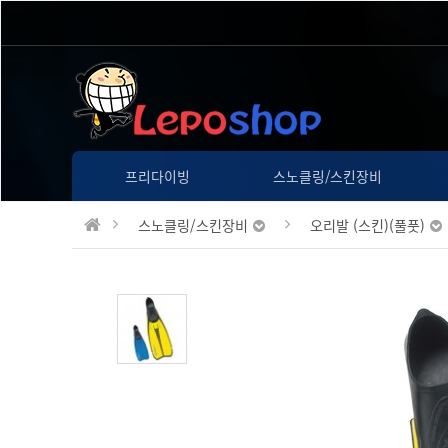
프리다이빙
스노클링/스킨장비
스노클링/스킨장비
오리발 (스킨)(풀풋)