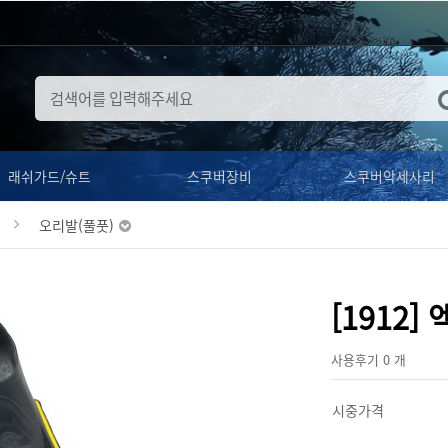
래쉬가드/슈트
스쿠버장비
스쿠버악세사리
오리발(풀풋)
[1912]
사용후기 0 개
시중가격