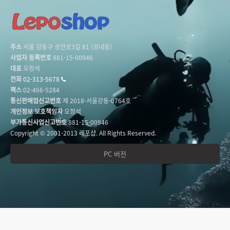
주소
서울 강동구 성안로3길 81 (성내동)
사업자 등록번호
881-15-00946
대표
오정석
전화
02-313-5678
팩스
02-466-5284
통신판매업신고번호
제 2018-서울강동-0764호
개인정보 보호책임자
오정석
부가통신사업신고번호
881-15-00946
Copyright © 2001-2013 레포샵. All Rights Reserved.
PC 버전