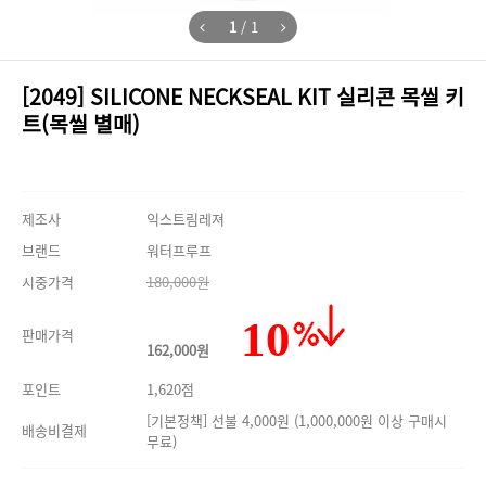
1
/
1
[2049] SILICONE NECKSEAL KIT 실리콘 목씰 키
트(목씰 별매)
제조사
익스트림레져
브랜드
워터프루프
시중가격
180,000원
10
판매가격
162,000원
포인트
1,620점
[기본정책] 선불 4,000원 (1,000,000원 이상 구매시
배송비결제
무료)