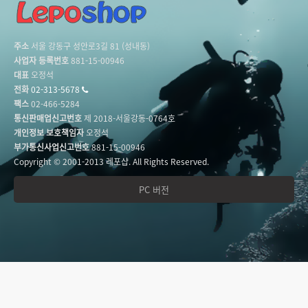
주소
서울 강동구 성안로3길 81 (성내동)
사업자 등록번호
881-15-00946
대표
오정석
전화
02-313-5678
팩스
02-466-5284
통신판매업신고번호
제 2018-서울강동-0764호
개인정보 보호책임자
오정석
부가통신사업신고번호
881-15-00946
Copyright © 2001-2013 레포샵. All Rights Reserved.
PC 버전