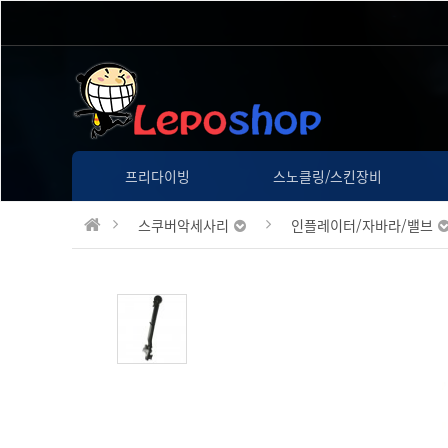
프리다이빙
스노클링/스킨장비
스쿠버악세사리
인플레이터/자바라/밸브