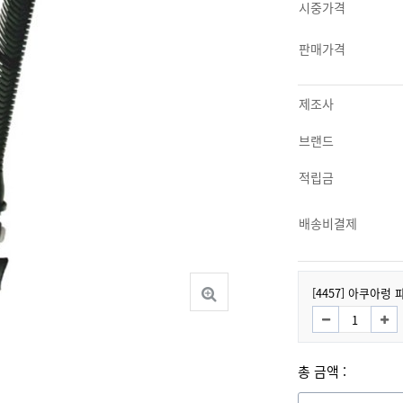
시중가격
판매가격
제조사
브랜드
적립금
배송비결제
[4457] 아쿠아렁 
총 금액 :