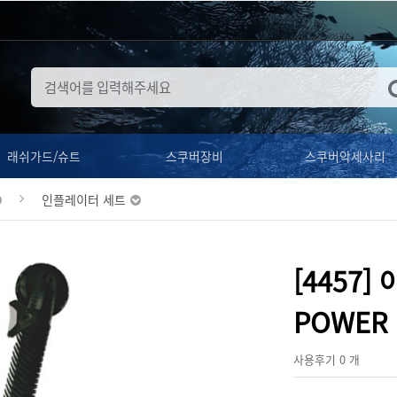
래쉬가드/슈트
스쿠버장비
스쿠버악세사리
인플레이터 세트
[4457
POWER 
사용후기 0 개