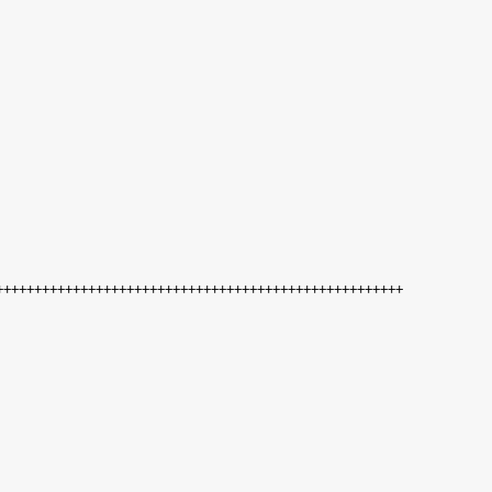
+++++++++++++++++++++++++++++++++++++++++++++++++++++