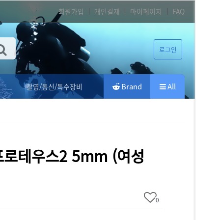
회원가입
개인결제
마이페이지
FAQ
로그인
Brand
All
촬영/통신/특수장비
] 프로테우스2 5mm (여성
0