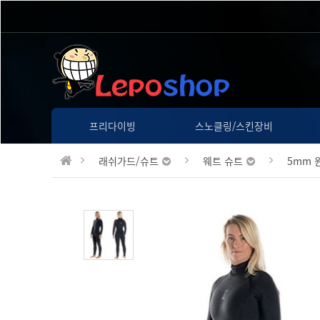
프리다이빙
스노클링/스킨장비
래쉬가드/슈트
웨트 슈트
5mm 