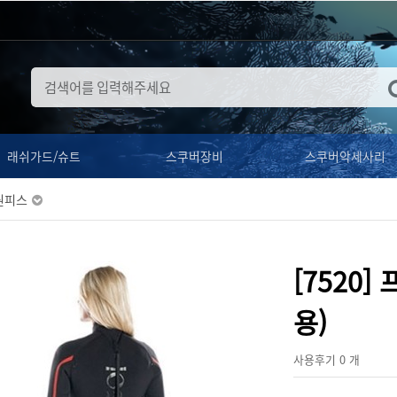
래쉬가드/슈트
스쿠버장비
스쿠버악세사리
원피스
[7520
용)
사용후기 0 개