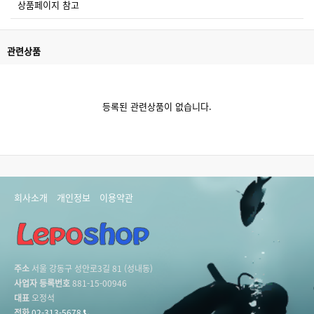
상품페이지 참고
관련상품
등록된 관련상품이 없습니다.
회사소개
개인정보
이용약관
주소
서울 강동구 성안로3길 81 (성내동)
사업자 등록번호
881-15-00946
대표
오정석
전화
02-313-5678