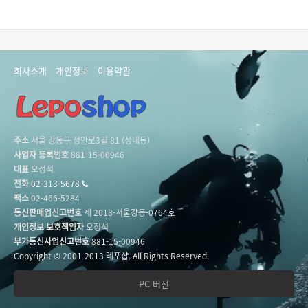
회사소개
개인정보
이용약관
주소
서울 강동구 성안로3길 81 (성내동)
사업자 등록번호
881-15-00946
대표
오정석
전화
02-313-5678
팩스
02-466-5284
통신판매업신고번호
제 2018-서울강동-0764호
개인정보 보호책임자
오정석
부가통신사업신고번호
881-15-00946
Copyright © 2001-2013 레포샵. All Rights Reserved.
PC 버전