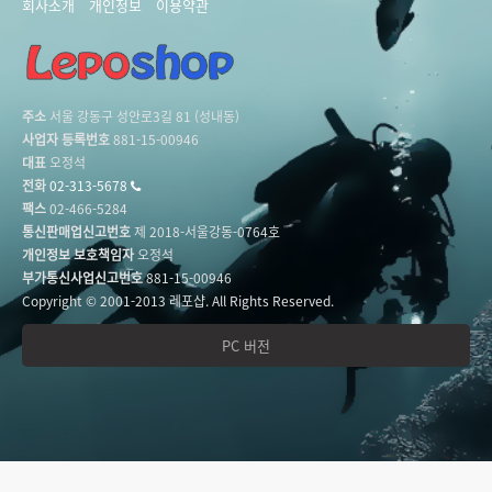
회사소개
개인정보
이용약관
주소
서울 강동구 성안로3길 81 (성내동)
사업자 등록번호
881-15-00946
대표
오정석
전화
02-313-5678
팩스
02-466-5284
통신판매업신고번호
제 2018-서울강동-0764호
개인정보 보호책임자
오정석
부가통신사업신고번호
881-15-00946
Copyright © 2001-2013 레포샵. All Rights Reserved.
PC 버전